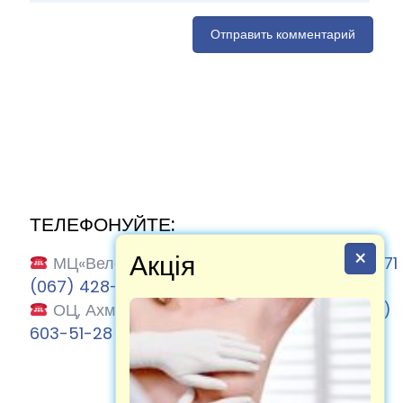
ТЕЛЕФОНУЙТЕ:
×
Акція
МЦ«Велес» Ахматової, 13-В:
(067) 884-17-71
(067) 428-63-86
ОЦ, Ахматової 13-В:
(067) 884-17-71
|
(095)
603-51-28