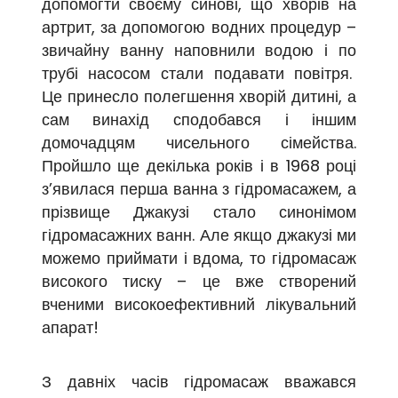
допомогти своєму синові, що хворів на
артрит, за допомогою водних процедур –
звичайну ванну наповнили водою і по
трубі насосом стали подавати повітря.
Це принесло полегшення хворій дитині, а
сам винахід сподобався і іншим
домочадцям чисельного сімейства.
Пройшло ще декілька років і в 1968 році
з’явилася перша ванна з гідромасажем, а
прізвище Джакузі стало синонімом
гідромасажних ванн. Але якщо джакузі ми
можемо приймати і вдома, то гідромасаж
високого тиску – це вже створений
вченими високоефективний лікувальний
апарат!
З давніх часів гідромасаж вважався