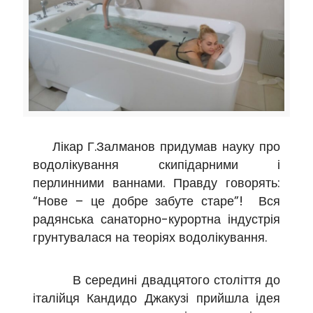
Лікар Г.Залманов придумав науку про
водолікування скипідарними і
перлинними ваннами. Правду говорять:
“Нове – це добре забуте старе”! Вся
радянська санаторно-курортна індустрія
грунтувалася на теоріях водолікування.
В середині двадцятого століття до
італійця Кандидо Джакузі прийшла ідея