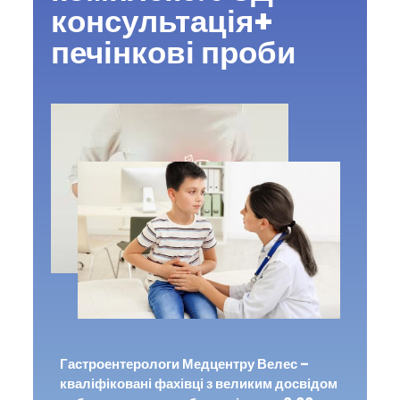
консультація+
печінкові проби
Гастроентерологи Медцентру Велес –
кваліфіковані фахівці з великим досвідом