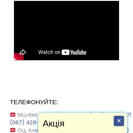
ТЕЛЕФОНУЙТЕ:
МЦ«Велес» Ахматової, 13-В:
(067) 884-17-71
×
Акція
(067) 428-63-86
ОЦ, Ахматової 13-В:
(067) 884-17-71
|
(095)