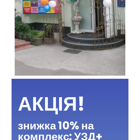
АКЦІЯ!
знижка 10% на
комплекс: УЗД+