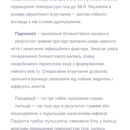
підвищення температури тіла до 38 0. Лікування в
розмірі хірургічного втручання — розтин гнійного
вогнища з наступним дренуванням.
Паронихії
– запалення біляногтевого валика в
результаті травми при підстригання шкіри навколо
нігтя і занесення інфекційного фактора. Звертає увагу
почервоніння біляногтевого валика, поява
хворобливого піднесення іноді з формуванням
гнійного вмісту. Оперативне втручання дозволяє
звільнити вогнище запалення від гнійних виділень і
інфікують агентів.
Панарицій – гостре гнійне запалення тканин
пальців — частіше рук в результаті травми або
пошкодження з подальшим занесенням інфекції.
Пацієнта турбує пульсуюча, смикаюча біль у пальці,
можливе підвищення температури тіла, палець