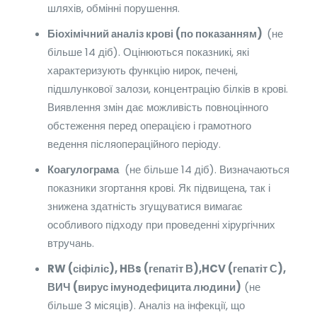
шляхів, обмінні порушення.
Біохімічний аналіз крові (по показанням)
(не
більше 14 діб). Оцінюються показникі, які
характеризують функцію нирок, печені,
підшлункової залози, концентрацію білків в крові.
Виявлення змін дає можливість повноцінного
обстеження перед операцією і грамотного
ведення післяопераційного періоду.
Коагулограма
(не більше 14 діб). Визначаються
показники згортання крові. Як підвищена, так і
знижена здатність згущуватися вимагає
особливого підходу при проведенні хірургічних
втручань.
RW (сіфіліс), HВs (гепатіт В),HCV (гепатіт С),
ВИЧ (вирус
імунодефицита людини)
(не
більше 3 місяців). Аналіз на інфекції, що