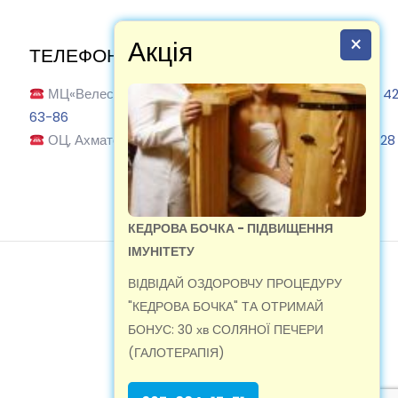
×
Акція
ТЕЛЕФОНУЙТЕ:
МЦ«Велес» Ахматової, 13-В:
(067) 884-17-71
|
(067) 4
63-86
ОЦ, Ахматової 13-В:
(067) 884-17-71
|
(095) 603-51-28
КЕДРОВА БОЧКА - ПІДВИЩЕННЯ
ІМУНІТЕТУ
ВІДВІДАЙ ОЗДОРОВЧУ ПРОЦЕДУРУ
"КЕДРОВА БОЧКА" ТА ОТРИМАЙ
МЦ-Велес 2019
БОНУС: 30 хв СОЛЯНОЇ ПЕЧЕРИ
(ГАЛОТЕРАПІЯ)