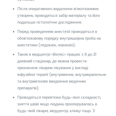
Після оперативного видалення м’якотканевих
утворень проводиться забір матеріалу та його
подальше гістологічне дослідження;
Перед проведенням анестезії проводиться в
обов’язковому порядку внутришкірна проба на
анестетики (ледокаїн, новокаїн);
Також в медцентрі «Велес» працює з 9 до 21
дневний стаціонар, де можна провести
призначене лікарем лікування у вигляді
інфузійної терапії (внутривенне, внутрикрапельне
та внутрим’язове введеення медичних
препаратів);
Проводяться перев’язки будь-якої складності,
зняття швіві якщо людина прооперувалась в
будь-якій лікарні, медцентрі, клініці тощо. З