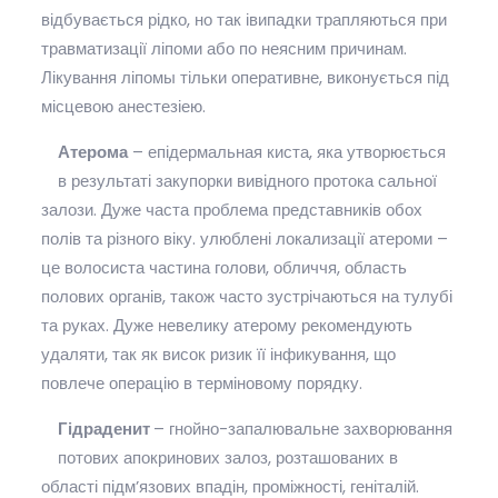
відбувається рідко, но так івипадки трапляються при
травматизації ліпоми або по неясним причинам.
Лікування ліпомы тільки оперативне, виконується під
місцевою анестезіею.
Атерома
– епідермальная киста, яка утворюється
в результаті закупорки вивідного протока сальної
залози. Дуже часта проблема представників обох
полів та різного віку. улюблені локализації атероми –
це волосиста частина голови, обличчя, область
полових органів, також часто зустрічаються на тулубі
та руках. Дуже невелику атерому рекомендують
удаляти, так як висок ризик її інфикування, що
повлече операцію в терміновому порядку.
Гідраденит
– гнойно-запалювальне захворювання
потових апокринових залоз, розташованих в
області підм’язових впадін, проміжності, геніталій.