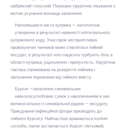
набряклий і опухлий. Показано хірургічне лікування з
метою усунення вогнища запалення.
Нагноївшаяся киста куприка — патологічне
утворення в результаті наявності епітеліального
куприкового ходу. Унаслідок несприятливих
провокуючих чинників може з’являтися гнійний
ексудат, в результаті чого пацієнта турбують біль в
області куприка, ущільнення і припухлість. Хірургічна
тактика спрямована на розкриття гнійника і
звільнення порожнини від гнійного вмісту.
Бурсит –запалення синовіальних
навколосуглобових сумок з накопиченням в них
великої кількості синовіальної рідини — ексудату.
Приєднання інфекційної флори призводить до
гнійного бурситу. Найчастіше вражаються колінні
суглоби, також зустрічається бурсит ліктьовий,