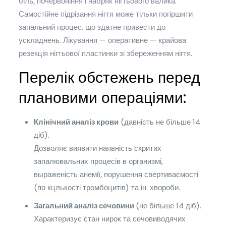
біль, почервоніння і набряк нігтьового валика.
Самостійне підрізання нігтя може тільки погіршити
запальний процес, що здатне привести до
ускладнень. Лікування — оперативне — крайова
резекція нігтьової пластинки зі збереженням нігтя.
Перелік обстежень перед
плановими операціями:
Клінічний аналіз крови
(давність не більше 14
діб).
Дозволяє виявити наявність скритих
запалювальних процесів в организмі,
выраженість анемії, порушення свертиваємості
(по кцлькості тромбоцитів) та ін. хвороби.
Загальний аналіз сечовини
(не більше 14 діб).
Характеризує стан нирок та сечовиводячих