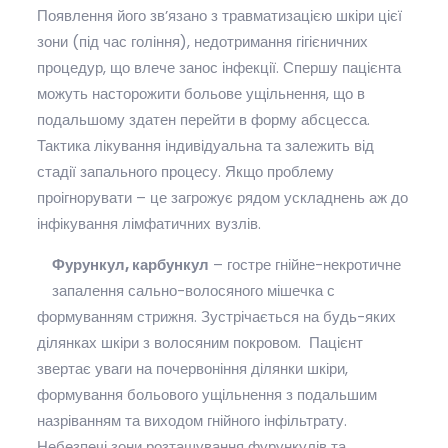
Появлення його зв’язано з травматизацією шкіри цієї
зони (під час гоління), недотримання гігієничних
процедур, що влече занос інфекції. Спершу пацієнта
можуть насторожити больове ущільнення, що в
подальшому здатен перейти в форму абсцесса.
Тактика лікування індивідуальна та залежить від
стадії запального процесу. Якщо проблему
проігнорувати – це загрожує рядом ускладнень аж до
інфікування лімфатичних вузлів.
Фурункул, карбункул
– гостре гнійне-некротичне
запалення сально-волосяного мішечка с
формуванням стрижня. Зустрічається на будь-яких
ділянках шкіри з волосяним покровом. Пацієнт
звертає уваги на почервоніння ділянки шкіри,
формування больового ущільнення з подальшим
назріванням та виходом гнійного інфільтрату.
Небезпечі зони розташування фурункулів та