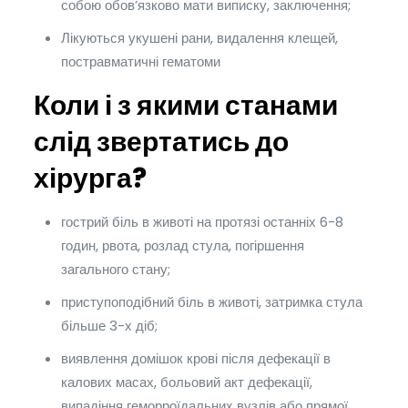
собою обов’язково мати виписку, заключення;
Лікуються укушені рани, видалення клещей,
постравматичні гематоми
Коли і з якими станами
слід звертатись до
хірурга?
гострий біль в животі на протязі останніх 6-8
годин, рвота, розлад стула, погіршення
загального стану;
приступоподібний біль в животі, затримка стула
більше 3-х діб;
виявлення домішок крові після дефекації в
калових масах, больовий акт дефекації,
випадіння геморроїдальних вузлів або прямої