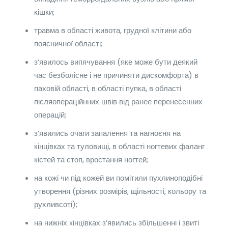
кішки;
травма в області живота, грудної клітини або
поясничної області;
з’явилось випячування (яке може бути деякий
час безболісне і не причиняти дискомфорта) в
паховій області, в області пупка, в області
післяопераційнних швів від ранее перенесенних
операцій;
з’явились очаги запалення та нагноєня на
кінцівках та туловищі, в області ногтевих фаланг
кістей та стоп, вростання ногтей;
на кожі чи під кожей ви помітили пухлиноподібні
утворення (різних розмірів, щільності, кольору та
рухливсоті);
на нижніх кінцівках з’явились збільшенні і звиті