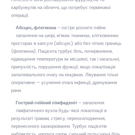
карбункулів на обличчі, що потребує термінової
операції.
Абсцес, флегмона
– гостре розлите гнійне
запалення на шкірі, м’яких тканинах, клітковинних
просторах в капсулі (абсцес) або без чітких границь
(флегмона). Пацієнта турбує біль, почервоніння,
підвищення температури як місцевої, так і загальної,
припухлість, порушення функції, якщо локалізація
запалювального очагу на кінцівках. Лікування тількі
оперативне — усунення очага інфекції, дренування
рани.
Гострий гнійний лімфаденіт
– запалення
лімфатичного вузла будь-якої локалізації в
результаті травми, стресу, переохолодження,
перенесеного захворювання. Турбує пацієнтів
набряклість, напруга шкіри, сильний пульсуюча біль,