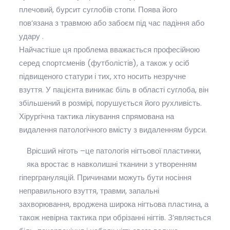
плечовий, бурсит суглобів стопи. Поява його
пов’язана з травмою або забоєм під час падіння або
удару .
Найчастіше ця проблема вважається професійною
серед спортсменів (футболістів), а також у осіб
підвищеного статури і тих, хто носить незручне
взуття. У пацієнта виникає біль в області суглоба, він
збільшений в розмірі, порушується його рухливість.
Хірургічна тактика лікування спрямована на
видалення патологічного вмісту з видаленням бурси.
Врісший ніготь –це патологія нігтьової пластинки,
яка вростає в навколишні тканини з утворенням
гіпергрануляцій. Причинами можуть бути носіння
неправильного взуття, травми, запальні
захворювання, вроджена широка нігтьова пластина, а
також невірна тактика при обрізанні нігтів. З’являється