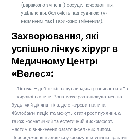
(варикозно зміненні) сосуди, почервоніння,
ущільнення, болючість над судиною (як
незмінним, так і варикозно зміненним).
Захворювання, які
успішно лічкує хірург в
Медичному Центрі
«Велес»:
Ліпома
– доброякісна пухлина,яка розвивається ї з
жирової тканини. Вона може розташовуватись на
будь-якій ділянці тіла, де є жирова тканина.
Жалобами паціента можуть стати рост пухлини, а
також косметичний та естетичний дискомфорт.
Частим є виникнення багаточисельних липом.
Переродження в злоякісну форму в клинічній практиці