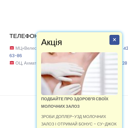
ТЕЛЕФОНУЙТЕ:
×
Акція
МЦ«Велес» Ахматової, 13-В:
(067) 884-17-71
|
(067) 4
63-86
ОЦ, Ахматової 13-В:
(067) 884-17-71
|
(095) 603-51-28
ПОДБАЙТЕ ПРО ЗДОРОВ’Я СВОЇХ
МОЛОЧНИХ ЗАЛОЗ
ЗРОБИ ДОПЛЕР-УЗД МОЛОЧНИХ
МЦ-Велес 2019
ЗАЛОЗ І ОТРИМАЙ БОНУС - СУ-ДЖОК