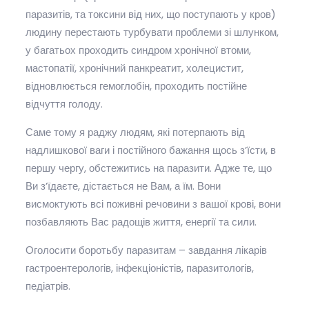
паразитів, та токсини від них, що поступають у кров)
людину перестають турбувати проблеми зі шлунком,
у багатьох проходить синдром хронічної втоми,
мастопатії, хронічний панкреатит, холецистит,
відновлюється гемоглобін, проходить постійне
відчуття голоду.
Саме тому я раджу людям, які потерпають від
надлишкової ваги і постійного бажання щось з’їсти, в
першу чергу, обстежитись на паразити. Адже те, що
Ви з’їдаєте, дістається не Вам, а їм. Вони
висмоктують всі поживні речовини з вашої крові, вони
позбавляють Вас радощів життя, енергії та сили.
Оголосити боротьбу паразитам – завдання лікарів
гастроентерологів, інфекціоністів, паразитологів,
педіатрів.